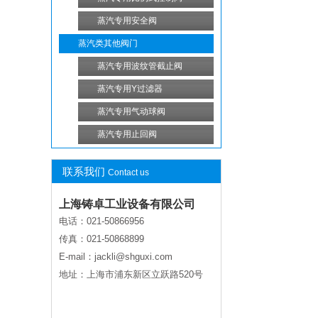
蒸汽专用安全阀
蒸汽类其他阀门
蒸汽专用波纹管截止阀
蒸汽专用Y过滤器
蒸汽专用气动球阀
蒸汽专用止回阀
联系我们
Contact us
上海铸卓工业设备有限公司
电话：021-50866956
传真：021-50868899
E-mail：jackli@shguxi.com
地址：上海市浦东新区立跃路520号