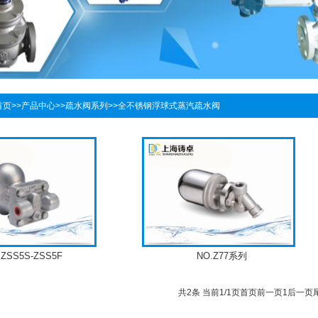
首页
>>
产品中心
>>
疏水阀系列
>>
全不锈钢浮球式蒸汽疏水阀
.ZSS5S-ZSS5F
NO.Z77系列
共2条 当前1/1页
首页
前一页
1
后一页