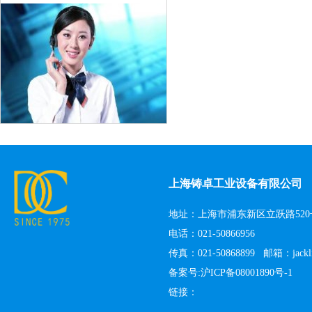
上海铸卓工业设备有限公司
地址：上海市浦东新区立跃路520
电话：021-50866956
传真：021-50868899 邮箱：
jack
备案号:沪ICP备08001890号-1
链接：